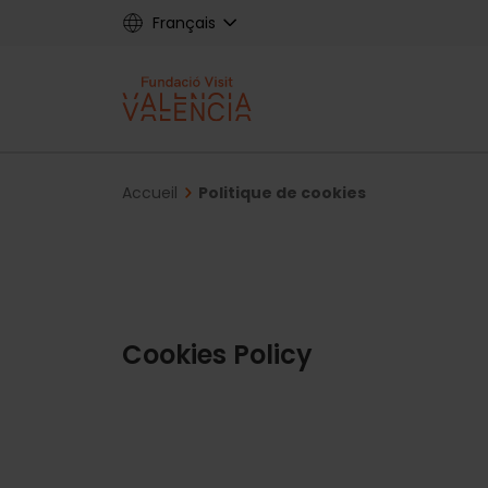
Skip
Français
to
main
content
Main
navigat
Breadcrumb
Accueil
Politique de cookies
Fundac
Cookies Policy