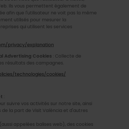
 Web. Ils vous permettent également de
e afin que l'utilisateur ne voit pas la même
ment utilisés pour mesurer la
rises qui utilisent les services
om/privacy/explanation
al Advertising Cookies
: Collecte de
es résultats des campagnes.
icies/technologies/cookies/
êt
:
r suivre vos activités sur notre site, ainsi
de la part de Visit València et d'autres
l (aussi appelées balises web), des cookies