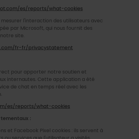
pot.com/es/reports/what-cookies
r mesurer l'interaction des utilisateurs avec
pée par Microsoft, qui nous fournit des
notre site.
ft.com/fr-fr/privacystatement
rect pour apporter notre soutien et
ux internautes. Cette application a été
vice de chat en temps réel avec les
.
om/es/reports/what-cookies
ortementaux :
et Facebook Pixel cookies : ils servent à
s ou services que l'utilisateur a visités,