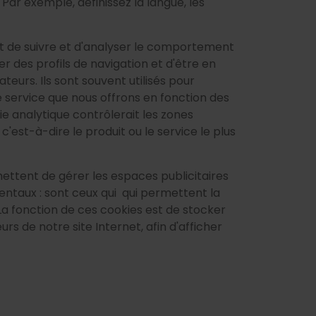
 Par exemple, définissez la langue, les
t de suivre et d'analyser le comportement
r des profils de navigation et d'être en
eurs. Ils sont souvent utilisés pour
 le service que nous offrons en fonction des
e analytique contrôlerait les zones
 c'est-à-dire le produit ou le service le plus
ettent de gérer les espaces publicitaires
entaux : sont ceux qui qui permettent la
 La fonction de ces cookies est de stocker
s de notre site Internet, afin d'afficher