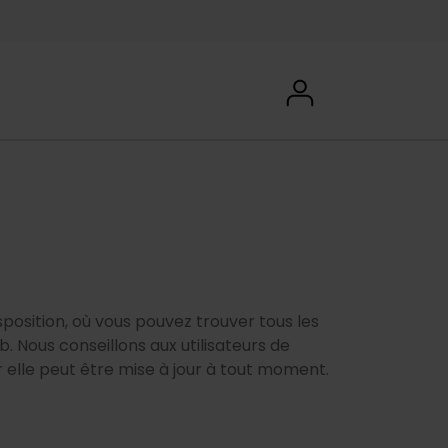
Pre
head
User
User menu
men
accoun
Foun
menu
position, où vous pouvez trouver tous les
eb. Nous conseillons aux utilisateurs de
 elle peut être mise à jour à tout moment.