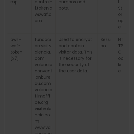
mp
central-
humans and
l
1.token.a
bots.
St
wswaf.c
or
om
ag
e
aws-
fundaci
Used to encrypt
Sessi
HT
waf-
on.visitv
and contain
on
TP
token
alencia.
visitor data. This
C
[x7]
com
is necessary for
oo
valencia
the security of
ki
convent
the user data.
e
ionbure
au.com
valencia
filmoffi
ce.org
visitvale
ncia.co
m
www.val
enciaco