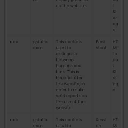
on the website.
l
St
or
ag
e
rc::a
gstatic.
This cookie is
Persi
HT
com
used to
stent
ML
distinguish
Lo
between
ca
humans and
l
bots. This is
St
beneficial for
or
the website, in
ag
order to make
e
valid reports on
the use of their
website.
rc::b
gstatic.
This cookie is
Sessi
HT
com
used to
on
ML