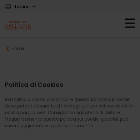
Skip
Italiano
to
main
Mobile menu ex
content
Main
Breadcrumb
Home
navigation
Fundació
Politica di Cookies
Mettiamo a vostra disposizione questa politica sui cookie,
dove potete trovare tutti i dettagli sull'uso dei cookie della
nostra pagina web. Consigliamo agli utenti di visitare
frequentemente questa politica sui cookie, giacché può
essere aggiornata in qualsiasi momento.