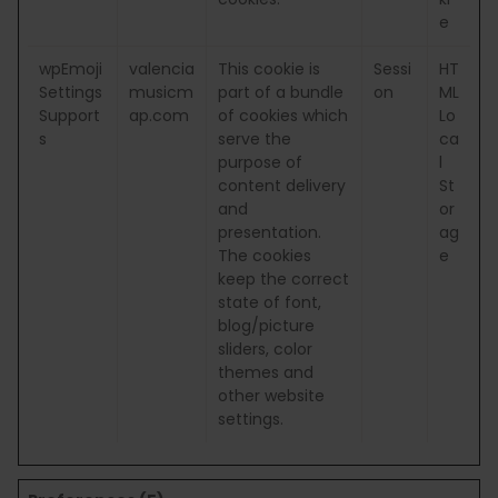
e
wpEmoji
valencia
This cookie is
Sessi
HT
Settings
musicm
part of a bundle
on
ML
Support
ap.com
of cookies which
Lo
s
serve the
ca
purpose of
l
content delivery
St
and
or
presentation.
ag
The cookies
e
keep the correct
state of font,
blog/picture
sliders, color
themes and
other website
settings.