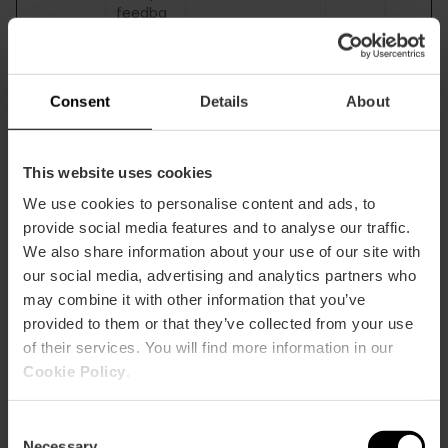
feedba
ck.com
hubspot
usercon
tent.co
Consent
Details
About
m
hubspot
usercon
This website uses cookies
tent-
na1.net
We use cookies to personalise content and ads, to
twitter.c
provide social media features and to analyse our traffic.
om
We also share information about your use of our site with
usemes
our social media, advertising and analytics partners who
sages.c
may combine it with other information that you’ve
om
provided to them or that they’ve collected from your use
vimeo.c
om
of their services. You will find more information in our
Cookie Policy
.
__hs_o
visitvale
Determines
180
HT
pt_out
ncia.co
whether the
days
TP
Consent
m
visitor has
C
Necessary