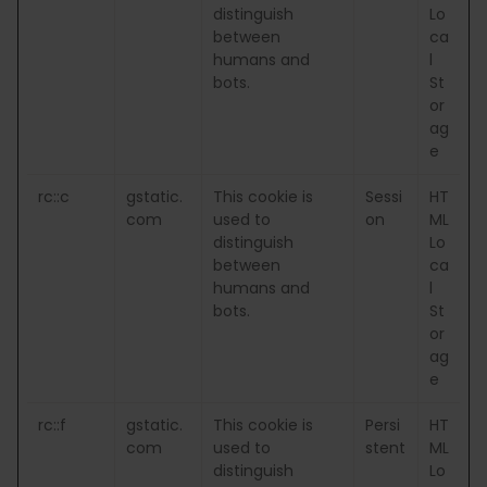
distinguish
Lo
between
ca
humans and
l
bots.
St
or
ag
e
rc::c
gstatic.
This cookie is
Sessi
HT
com
used to
on
ML
distinguish
Lo
between
ca
humans and
l
bots.
St
or
ag
e
rc::f
gstatic.
This cookie is
Persi
HT
com
used to
stent
ML
distinguish
Lo