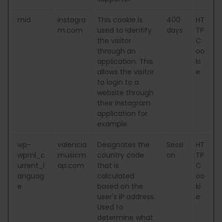
mid
instagra
This cookie is
400
HT
m.com
used to identify
days
TP
the visitor
C
through an
oo
application. This
ki
allows the visitor
e
to login to a
website through
their Instagram
application for
example.
wp-
valencia
Designates the
Sessi
HT
wpml_c
musicm
country code
on
TP
urrent_l
ap.com
that is
C
anguag
calculated
oo
e
based on the
ki
user's IP address.
e
Used to
determine what