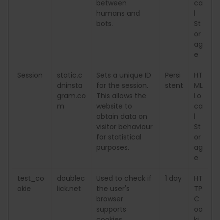
between
ca
humans and
l
bots.
St
or
ag
e
Session
static.c
Sets a unique ID
Persi
HT
dninsta
for the session.
stent
ML
gram.co
This allows the
Lo
m
website to
ca
obtain data on
l
visitor behaviour
St
for statistical
or
purposes.
ag
e
test_co
doublec
Used to check if
1 day
HT
okie
lick.net
the user's
TP
browser
C
supports
oo
cookies.
ki