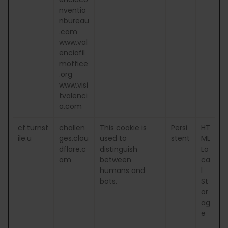
nventio
nbureau
.com
www.val
enciafil
moffice
.org
www.visi
tvalenci
a.com
cf.turnst
challen
This cookie is
Persi
HT
ile.u
ges.clou
used to
stent
ML
dflare.c
distinguish
Lo
om
between
ca
humans and
l
bots.
St
or
ag
e