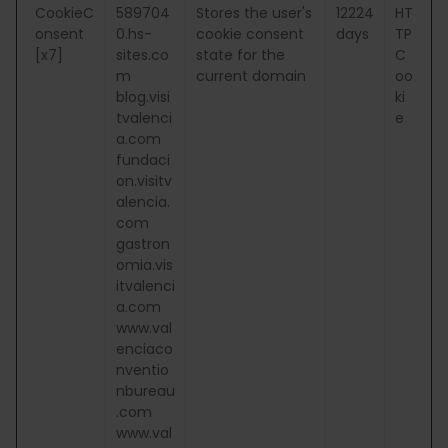
CookieC
589704
Stores the user's
12224
HT
onsent
0.hs-
cookie consent
days
TP
[x7]
sites.co
state for the
C
m
current domain
oo
blog.visi
ki
tvalenci
e
a.com
fundaci
on.visitv
alencia.
com
gastron
omia.vis
itvalenci
a.com
www.val
enciaco
nventio
nbureau
.com
www.val