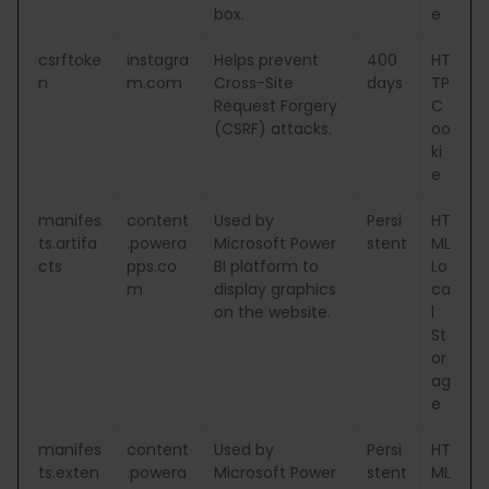
box.
e
csrftoke
instagra
Helps prevent
400
HT
n
m.com
Cross-Site
days
TP
Request Forgery
C
(CSRF) attacks.
oo
ki
e
manifes
content
Used by
Persi
HT
ts.artifa
.powera
Microsoft Power
stent
ML
cts
pps.co
BI platform to
Lo
m
display graphics
ca
on the website.
l
St
or
ag
e
manifes
content
Used by
Persi
HT
ts.exten
.powera
Microsoft Power
stent
ML