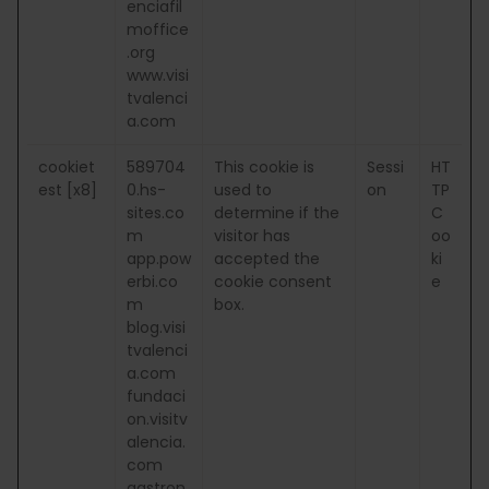
enciafil
moffice
.org
www.visi
tvalenci
a.com
cookiet
589704
This cookie is
Sessi
HT
est [x8]
0.hs-
used to
on
TP
sites.co
determine if the
C
m
visitor has
oo
app.pow
accepted the
ki
erbi.co
cookie consent
e
m
box.
blog.visi
tvalenci
a.com
fundaci
on.visitv
alencia.
com
gastron