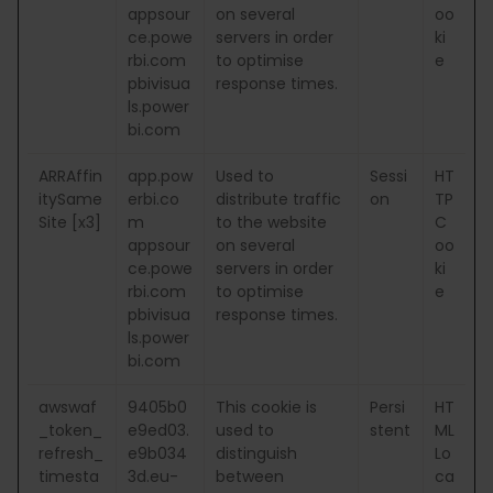
appsour
on several
oo
ce.powe
servers in order
ki
rbi.com
to optimise
e
pbivisua
response times.
ls.power
bi.com
ARRAffin
app.pow
Used to
Sessi
HT
itySame
erbi.co
distribute traffic
on
TP
Site [x3]
m
to the website
C
appsour
on several
oo
ce.powe
servers in order
ki
rbi.com
to optimise
e
pbivisua
response times.
ls.power
bi.com
awswaf
9405b0
This cookie is
Persi
HT
_token_
e9ed03.
used to
stent
ML
refresh_
e9b034
distinguish
Lo
timesta
3d.eu-
between
ca