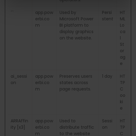
``
app.pow
Used by
Persi
HT
erbi.co
Microsoft Power
stent
ML
m
BI platform to
Lo
display graphics
ca
on the website.
l
St
or
ag
e
ai_sessi
app.pow
Preserves users
1 day
HT
on
erbi.co
states across
TP
m
page requests.
C
oo
ki
e
ARRAffin
app.pow
Used to
Sessi
HT
ity [x3]
erbi.co
distribute traffic
on
TP
m
to the website
C