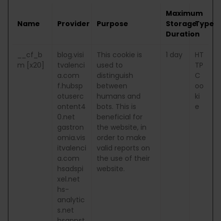
Maximum
Name
Provider
Purpose
Storage
Type
Duration
__cf_b
blog.visi
This cookie is
1 day
HT
m [x20]
tvalenci
used to
TP
a.com
distinguish
C
f.hubsp
between
oo
otuserc
humans and
ki
ontent4
bots. This is
e
0.net
beneficial for
gastron
the website, in
omia.vis
order to make
itvalenci
valid reports on
a.com
the use of their
hsadspi
website.
xel.net
hs-
analytic
s.net
hsappst