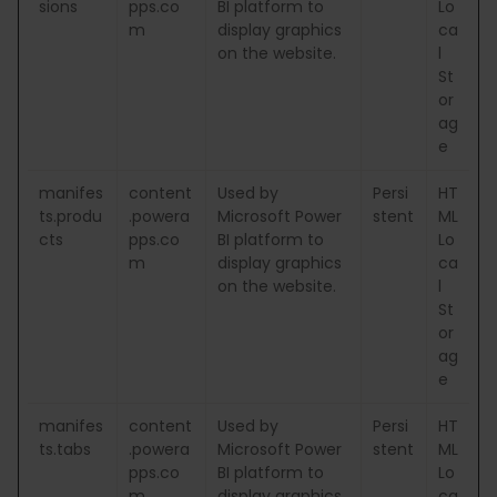
sions
pps.co
BI platform to
Lo
m
display graphics
ca
on the website.
l
St
or
ag
e
manifes
content
Used by
Persi
HT
ts.produ
.powera
Microsoft Power
stent
ML
cts
pps.co
BI platform to
Lo
m
display graphics
ca
on the website.
l
St
or
ag
e
manifes
content
Used by
Persi
HT
ts.tabs
.powera
Microsoft Power
stent
ML
pps.co
BI platform to
Lo
m
display graphics
ca