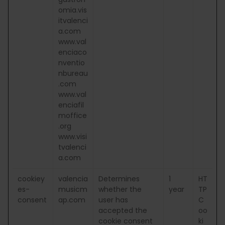
omia.vis
itvalenci
a.com
www.val
enciaco
nventio
nbureau
.com
www.val
enciafil
moffice
.org
www.visi
tvalenci
a.com
cookiey
valencia
Determines
1
HT
es-
musicm
whether the
year
TP
consent
ap.com
user has
C
accepted the
oo
cookie consent
ki