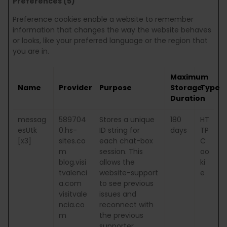
Preferences (5)
Preference cookies enable a website to remember
information that changes the way the website behaves
or looks, like your preferred language or the region that
you are in.
Maximum
Name
Provider
Purpose
Storage
Type
Duration
messag
589704
Stores a unique
180
HT
esUtk
0.hs-
ID string for
days
TP
[x3]
sites.co
each chat-box
C
m
session. This
oo
blog.visi
allows the
ki
tvalenci
website-support
e
a.com
to see previous
visitvale
issues and
ncia.co
reconnect with
m
the previous
supporter.