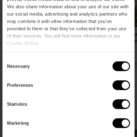
We also share information about your use of our site with
our social media, advertising and analytics partners who
may combine it with other information that you’ve
provided to them or that they’ve collected from your use
Estrategia turística de
Un m
of their services. You will find more information in our
sostenibilidad de València
Valè
Cookie Policy
.
Consent
Necessary
Selection
Preferences
Statistics
Información institucional
Marketing