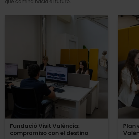
que camina hacia el futuro.
Fundació Visit València:
Plan 
compromiso con el destino
Valè