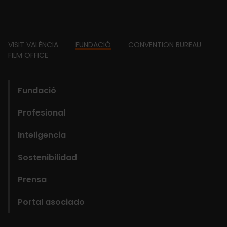
Footer
VISIT VALÈNCIA
FUNDACIÓ
CONVENTION BUREAU
FILM OFFICE
domains
Main
Fundació
navigation
Profesional
Fundació
Inteligencia
Sostenibilidad
Prensa
Portal asociado