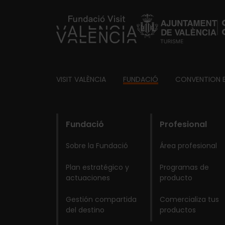
https://fundacion.visitvalencia.com/
Footer
VISIT VALÈNCIA
FUNDACIÓ
CONVENTION 
domains
Main
Fundació
Profesional
navigation
Sobre la Fundació
Área profesional
Fundació
Plan estratégico y
Programas de
actuaciones
producto
Gestión compartida
Comercializa tus
del destino
productos