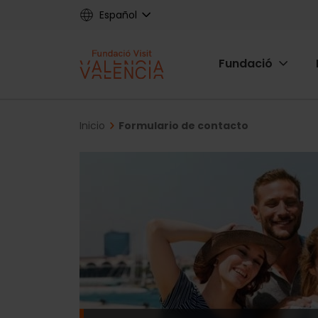
Skip
Español
to
main
Main
content
Fundació
navigat
Fundac
Breadcrumb
Inicio
Formulario de contacto