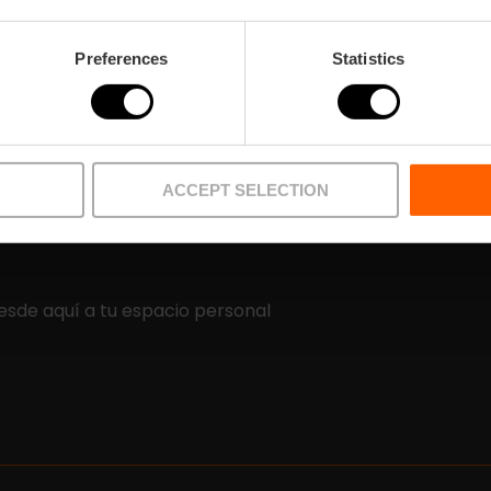
la finalidad de gestionar su consulta. La base jurídica para este 
consentimiento prestado. No está previsto ceder sus datos a terc
derecho a acceder, rectificar y suprimir sus datos personales, a
Preferences
Statistics
política de privacidad
.
ACCEPT SELECTION
esde aquí a tu espacio personal