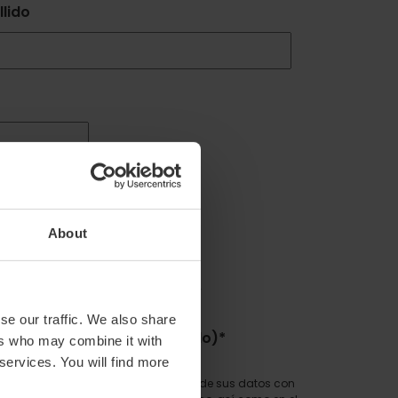
llido
About
es de València en mi e-mail.
se our traffic. We also share
ica de privacidad
. (Requerido)
*
ers who may combine it with
 services. You will find more
nsable de la recogida y tratamiento de sus datos con