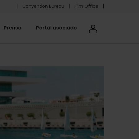
Pre
Convention Bureau
Film Office
header
User
Prensa
Portal asociado
User menu
menu
accoun
Foundation
menu