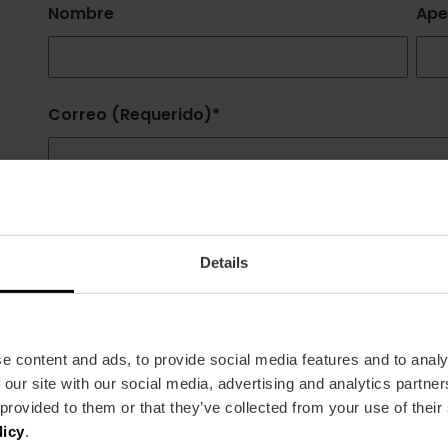
Nombre
Ape
Correo (Requerido)
*
Motivos de consulta
*
Details
Quiero recibir información sobre las novedad
e content and ads, to provide social media features and to analy
Acepto el tratamiento de mis datos y la
polít
 our site with our social media, advertising and analytics partn
 provided to them or that they’ve collected from your use of their
FUNDACIÓ VISIT VALÉNCIA DE LA COMUNITAT VALENCIANA es el respo
licy
.