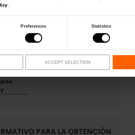
licy
.
medio -
Preferences
Statistics
os y no
 y no
Zentropy
ACCEPT SELECTION
ón final
opy
urso
py
ORMATIVO PARA LA OBTENCIÓN