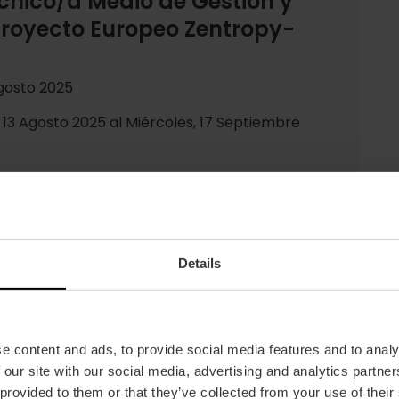
nico/a Medio de Gestión y
proyecto Europeo Zentropy-
Agosto 2025
 13 Agosto 2025 al Miércoles, 17 Septiembre
12:00 h.
La documentación será presentada
 recursos-humanos@visitvalencia.com,
a Selección Técnico/a Medio de Gestión y
entropy-MICE”; o por correo certificado con
Details
ial de la Fundació Visit València de la
 Corts Valencianes, 41 (CP.46015), València, en
ón del candidato, en el que aparecerá la leyenda
Desarrollo para el Proyecto Europeo Zentropy-
e content and ads, to provide social media features and to analy
 our site with our social media, advertising and analytics partn
 provided to them or that they’ve collected from your use of their