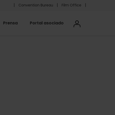
Pre
Convention Bureau
Film Office
header
User
Prensa
Portal asociado
User menu
menu
accoun
Foundation
menu