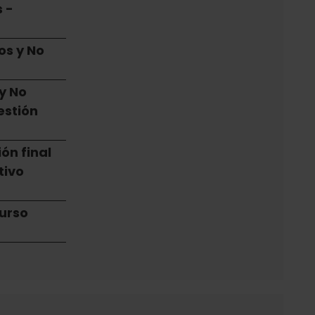
 -
os y No
a
y No
estión
ón final
tivo
curso