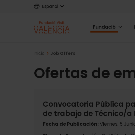
Skip
Español
to
main
Main
content
Fundació
navigat
Fundac
Breadcrumb
Inicio
Job Offers
Ofertas de e
Convocatoria Pública pa
de trabajo de Técnico/a
Fecha de Publicación:
Viernes, 5 Juni