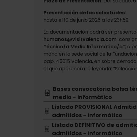
Plazo de Presentación:
Del Sábado, 6 
Presentación de las solicitudes:
hasta el 10 de junio 2026 a las 23h59.
La documentación podrá ser present
humanos@visitvalencia.com
consigna
Técnico/a Medio Informático/a”
; o p
mano en la sede social de la Fundación 
bajo. 45015 Valencia, en sobre cerrado 
el que aparecerá la leyenda: “Selecci
Bases convocatoria bolsa té
medio - Informático
Listado PROVISIONAL Admitid
admitidos - Informático
Listado DEFINITIVO de admiti
admitidos - Informático