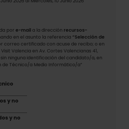
Junio 2026 al Miércoles, 10 Junio 2026
ada por
e-mail
a la dirección
recursos-
ndo en el asunto la referencia
“Selección de
or correo certificado con acuse de recibo; o en
Visit Valencia en Av. Cortes Valencianas 41,
sin ninguna identificación del candidato/a, en
ón de Técnico/a Medio Informático/a”
cnico
os y no
dos y no