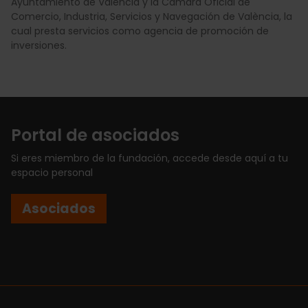
Ayuntamiento de València y la Cámara Oficial de
Comercio, Industria, Servicios y Navegación de València, la
cual presta servicios como agencia de promoción de
inversiones.
Portal de asociados
Si eres miembro de la fundación, accede desde aquí a tu
espacio personal
Asociados