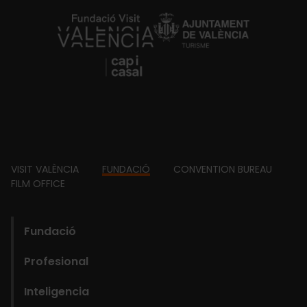
https://fundacion.visitvalencia.com/
Footer
VISIT VALÈNCIA
FUNDACIÓ
CONVENTION BUREAU
FILM OFFICE
domains
Main
Fundació
navigation
Profesional
Fundació
Inteligencia