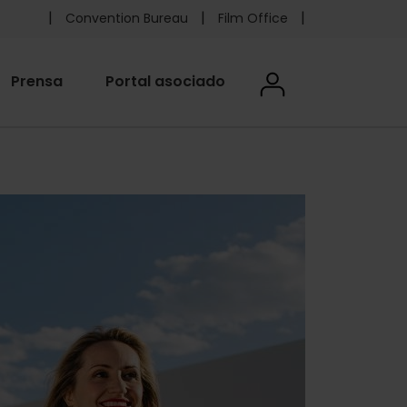
Pre
Convention Bureau
Film Office
header
User
Prensa
Portal asociado
User menu
menu
accoun
Foundation
menu