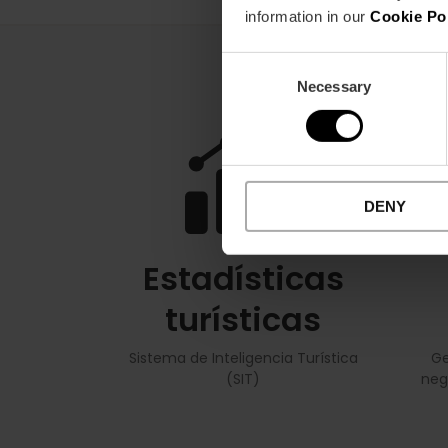
information in our
Cookie Po
Consent
Necessary
Selection
DENY
Estadísticas
turísticas
Sistema de Inteligencia Turística
Ge
(SIT)
neg