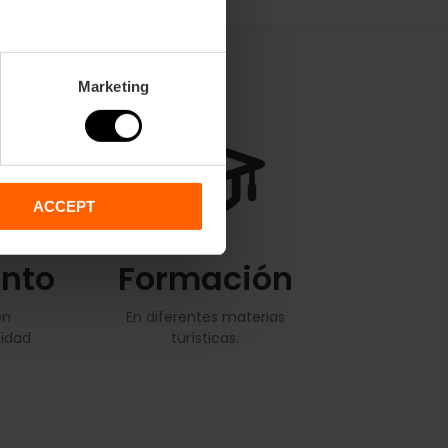
Marketing
ACCEPT
nto
Formación
en
En diferentes materias
lidad
turísticas.