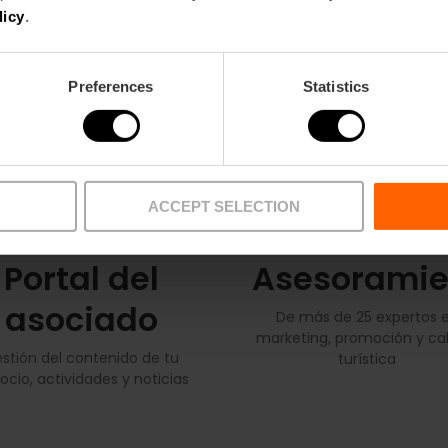
licy
.
Preferences
Statistics
ACCEPT SELECTION
Portal del
Asesoramie
asociado
De más de 25 expertos 
marketing, promoción y ca
stión del contenido de tu
turística
ocio, actividades y noticias