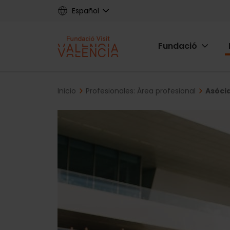
Skip
Español
to
main
Main
content
Fundació
navigat
Fundac
Breadcrumb
Inicio
Profesionales: Área profesional
Asócia