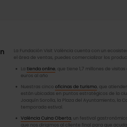
en
La Fundación Visit València cuenta con un ecosist
el área de ventas, puedes comercializar los produc
La
tienda online
, que tiene 1,7 millones de visit
euros al año
Nuestras cinco
oficinas de turismo
, que atiende
están ubicadas en puntos estratégicos de la ci
Joaquín Sorolla, la Plaza del Ayuntamiento, la Ca
temporada estival.
València Cuina Oberta
, un festival gastronómic
que nos dirigimos al cliente final para que acud