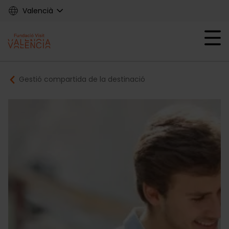
Skip
Valencià
to
main
Mobile menu ex
content
Main
Breadcrumb
Gestió compartida de la destinació
navigation
Fundació