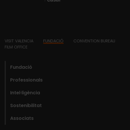
Footer
VISIT VALENCIA
FUNDACIÓ
CONVENTION BUREAU
FILM OFFICE
domains
Main
Fundació
navigation
Professionals
Fundació
Intel·ligència
Sostenibilitat
Associats