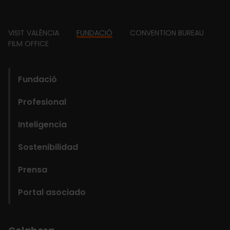
Footer
VISIT VALÈNCIA
FUNDACIÓ
CONVENTION BUREAU
FILM OFFICE
domains
Main
Fundació
navigation
Profesional
Fundació
Inteligencia
Sostenibilidad
Prensa
Portal asociado