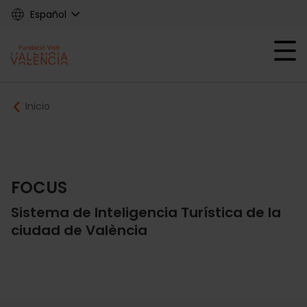
Skip
Español
to
main
Mobile menu ex
content
Main
Breadcrumb
Inicio
navigation
Fundació
FOCUS
Sistema de Inteligencia Turística de la
ciudad de València