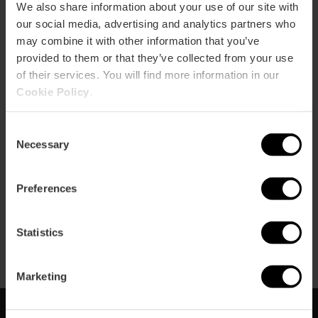
We also share information about your use of our site with
our social media, advertising and analytics partners who
may combine it with other information that you’ve
provided to them or that they’ve collected from your use
of their services. You will find more information in our
Cookie Policy
.
Consent
Necessary
Selection
Apartamentos turísticos en València:
Preferences
Demanda online
Statistics
Marketing