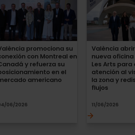
València promociona su
València abri
conexión con Montreal en
nueva oficina 
Canadá y refuerza su
Les Arts para 
posicionamiento en el
atención al vi
mercado americano
la zona y redis
flujos
04/06/2026
11/06/2026