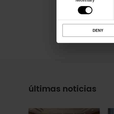
Selection
DENY
últimas noticias