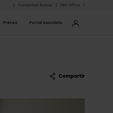
Pre
Convention Bureau
Film Office
header
User
Prensa
Portal asociado
User menu
menu
accoun
Foundation
menu
Compartir