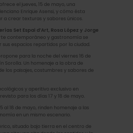
ofrece el jueves, 15 de mayo, una
alenciano Enrique Asensi, y cómo ésta
r a crear texturas y sabores únicos.
rías Set Espai d’Art, Rosa López y Jorge
arte contemporáneo y gastronomía se
 sus espacios repartidos por la ciudad.
ropone para la noche del viernes 16 de
n Sorolla. Un homenaje a la obra de
de los paisajes, costumbres y sabores de
ológicos y aperitivo exclusivo en
evisto para los días 17 y 18 de mayo.
 15 al 18 de mayo, rinden homenaje a las
onomía en un mismo escenario.
rico, situado bajo tierra en el centro de