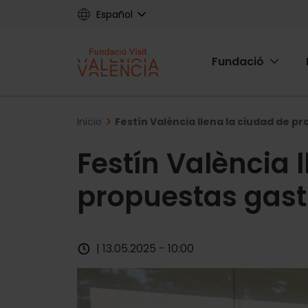
Skip
Español
to
main
Main
content
Fundació
navigat
Fundac
Breadcrumb
Inicio
Festín València llena la ciudad de p
Festín València 
propuestas gast
| 13.05.2025 - 10:00