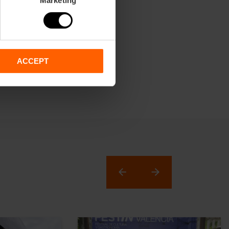
en:
www.festinvalencia.com
ACCEPT