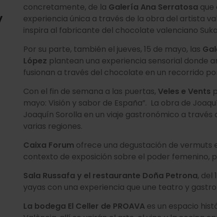
concretamente, de la
Galería Ana Serratosa
que 
y
experiencia única a través de la obra del artista v
inspira al fabricante del chocolate valenciano Suka
Por su parte, también el jueves, 15 de mayo, las
Gale
López
plantean una experiencia sensorial donde 
fusionan a través del chocolate en un recorrido por
Con el fin de semana a las puertas,
Veles e Vents
p
mayo: Visión y sabor de España”. La obra de Joaquí
Joaquín Sorolla en un viaje gastronómico a través 
varias regiones.
Caixa Forum
ofrece una degustación de vermuts ec
contexto de exposición sobre el poder femenino, pr
Sala Russafa y el restaurante Doña Petrona
, del
yayas con una experiencia que une teatro y gastr
La bodega El Celler de PROAVA
es un espacio histó