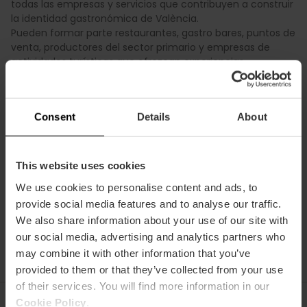
todas las empresas y servicios que contribuyen a construir
la identidad gastronómica de València.
Pueden formar parte restaurantes, gastro bares, puntos de
venta, productores del sector primario y empresas de
actividades turísticas que ofrezcan experiencias
vinculadas al producto local y al estilo de vida
mediterráneo.
Unirse al Club es un
proceso voluntario y sencillo
: las
Consent
Details
About
empresas interesadas deben comprobar que cumplen los
requisitos de puesta en valor del producto agroalimentario
de la Comunitat Valenciana, calidad y sostenibilidad
This website uses cookies
establecidos por la Fundació Visit València, presentar su
declaración responsable a modo de solicitud y superar la
We use cookies to personalise content and ads, to
fase de evaluación.
provide social media features and to analyse our traffic.
Una vez aceptadas, acceden a formación, promoción y a
We also share information about your use of our site with
la red de profesionales que dan sabor al Mediterráneo.
our social media, advertising and analytics partners who
may combine it with other information that you’ve
provided to them or that they’ve collected from your use
of their services. You will find more information in our
Cookie Policy
.