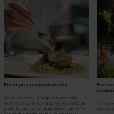
Prestigio y reconocimiento
Promoc
intern
Ser miembros de La Despensa-Selección
Gastronómica, es formar parte de un club de
Los miemb
producto con exigentes criterios de adhesión
visibilid
con los que garantizar que las empresas y