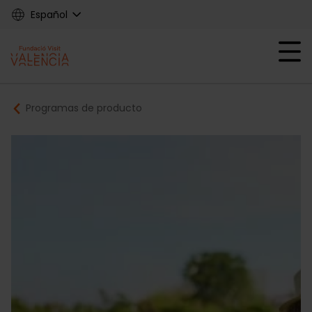
Skip
Español
to
main
Mobile menu ex
content
Main
Breadcrumb
Programas de producto
navigation
Fundació