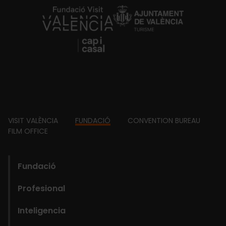
https://fundacion.visitvalencia.com/
Footer
VISIT VALÈNCIA
FUNDACIÓ
CONVENTION BUREAU
FILM OFFICE
domains
Main
Fundació
navigation
Profesional
Fundació
Inteligencia