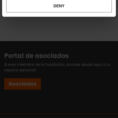
CONDICIONES PARA SER PUNTO DE UTILIZACIÓN DE
DENY
LA VALENCIA TOURIST CARD.pdf
Portal de asociados
Si eres miembro de la fundación, accede desde aquí a tu
espacio personal
Asociados