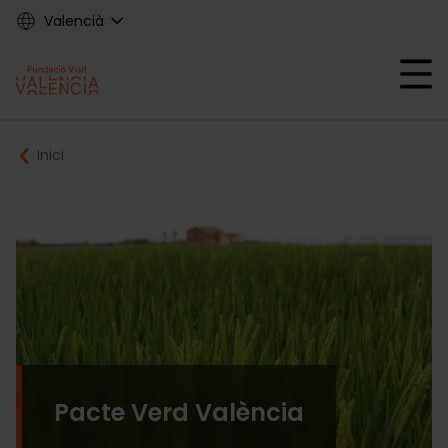
Skip
Valencià
to
main
Mobile menu ex
content
Main
Breadcrumb
Inici
navigation
Fundació
Pacte Verd València