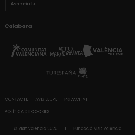
Associats
Colabora
Footer
CONTACTE
AVÍS LEGAL
PRIVACITAT
about
POLÍTICA DE COOKIES
© Visit València 2026
|
Fundació Visit València