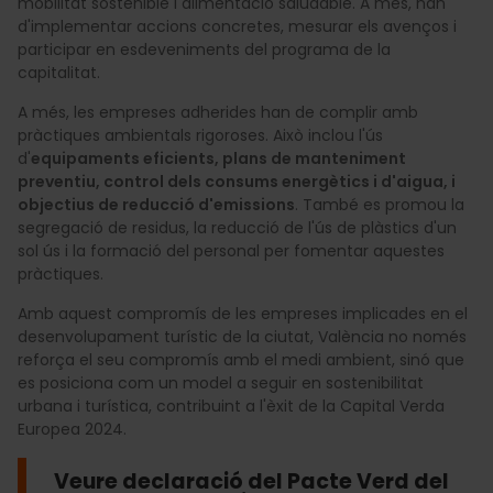
mobilitat sostenible i alimentació saludable. A més, han
d'implementar accions concretes, mesurar els avenços i
participar en esdeveniments del programa de la
capitalitat.
A més, les empreses adherides han de complir amb
pràctiques ambientals rigoroses. Això inclou l'ús
d'
equipaments eficients, plans de manteniment
preventiu, control dels consums energètics i d'aigua, i
objectius de reducció d'emissions
. També es promou la
segregació de residus, la reducció de l'ús de plàstics d'un
sol ús i la formació del personal per fomentar aquestes
pràctiques.
Amb aquest compromís de les empreses implicades en el
desenvolupament turístic de la ciutat, València no només
reforça el seu compromís amb el medi ambient, sinó que
es posiciona com un model a seguir en sostenibilitat
urbana i turística, contribuint a l'èxit de la Capital Verda
Europea 2024.
Veure declaració del Pacte Verd del