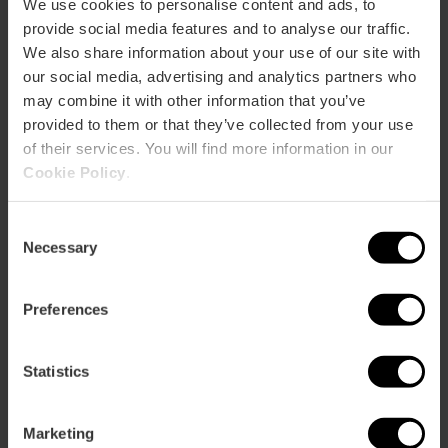
We use cookies to personalise content and ads, to
provide social media features and to analyse our traffic.
We also share information about your use of our site with
our social media, advertising and analytics partners who
may combine it with other information that you’ve
provided to them or that they’ve collected from your use
of their services. You will find more information in our
Cookie Policy
.
Consent
Necessary
Selection
Preferences
Espais i serveis per a esdeveniments
Statistics
Empreses adherides al Pacte Verd València
Marketing