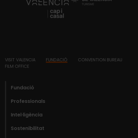
https://fundacion.visitvalencia.com/
Footer
VISIT VALENCIA
FUNDACIÓ
CONVENTION BUREAU
FILM OFFICE
domains
Main
Fundació
navigation
Professionals
Fundació
Intel·ligència
Sostenibilitat